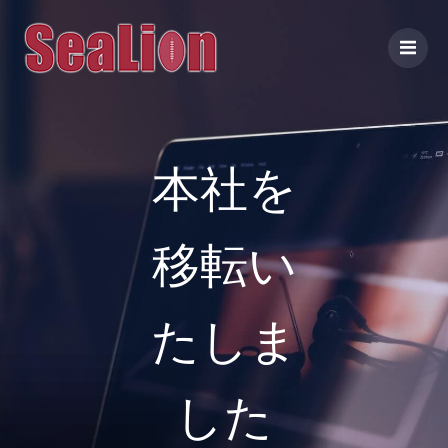
コ
ン
テ
ン
ツ
へ
ス
本社を
キ
ッ
プ
移転い
たしま
した