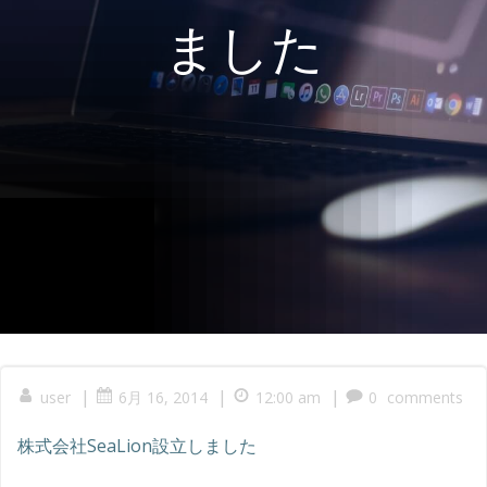
ました
|
|
|
user
6月 16, 2014
12:00 am
0
comments
株式会社SeaLion設立しました