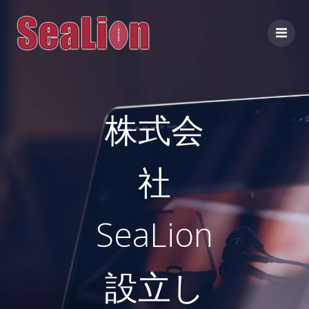
コ
ン
テ
ン
ツ
へ
ス
株式会
キ
ッ
プ
社
SeaLion
設立し