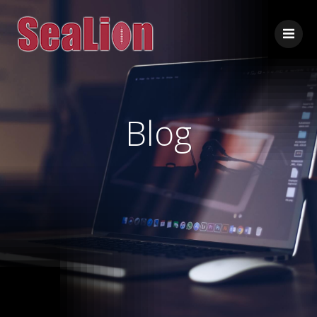
コ
ン
テ
ン
ツ
へ
ス
Blog
キ
ッ
プ