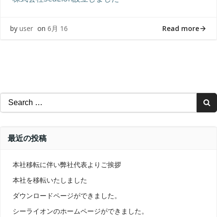
Read more
by
user
on
6月 16
Search
for:
最近の投稿
本社移転に伴い弊社代表よりご挨拶
本社を移転いたしました
ダウンロードページができました。
シーライオンのホームページができました。